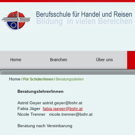
Home
Branchen
Über uns
Home
/
Für Schüler/innen
/
Beratungsstellen
Beratungslehrer/innen
Astrid Geyer
astrid.geyer@bshr.at
Fabia Jäger
fabia.jaeger@bshr.at
Nicole Trenner
nicole.trenner@bshr.at
Beratung nach Vereinbarung