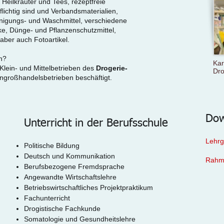
Heilkräuter und Tees, rezeptfreie
flichtig sind und Verbandsmaterialien,
nigungs- und Waschmittel, verschiedene
e, Dünge- und Pflanzenschutzmittel,
aber auch Fotoartikel.
n?
Kar
Klein- und Mittelbetrieben des
Drogerie-
Dro
engroßhandelsbetrieben beschäftigt.
Dow
Unterricht in der Berufsschule
Lehrg
Politische Bildung
Deutsch und Kommunikation
Rahme
Berufsbezogene Fremdsprache
Angewandte Wirtschaftslehre
Betriebswirtschaftliches Projektpraktikum
Fachunterricht
Drogistische Fachkunde
Somatologie und Gesundheitslehre