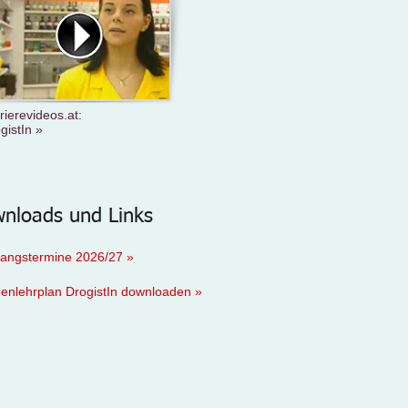
rierevideos.at:
gistIn
»
nloads und Links
angstermine 2026/27 »
nlehrplan DrogistIn downloaden »