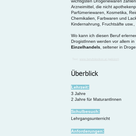
wichtigsten Drogeriewaren zählen 
Arzneimittel, die nicht apothekenp
Parfümeriewaren, Kosmetika, Rei
Chemikalien, Farbwaren und Lack
Kindernahrung, Fruchtsäfte usw., 
Wo kann ich diesen Beruf erlerne
DrogistInnen werden vor allem in 
Einzelhandels
, seltener in Drog
Text:
www.berufslexikon.at (gekürzt)
Überblick
Lehrzeit:
3 Jahre
2 Jahre für MaturantInnen
Schulbesuch:
Lehrgangsunterricht
Anforderungen: