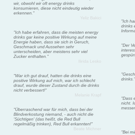
wir, obwohl wir oft energy drinks
konsumieren, diese nicht eindeutig wieder
erkennen."
Yeliz Bakici
"Ich h
drinks 
Informa
"Ich habe erfahren, dass die meisten energy
drinks gar keine positive Wirkung auf meine
Energie haben, dass sie sich in Geruch,
"Der Ve
Geschmack und Aussehen sehr
interes
unterscheiden, aber meistens sehr viel
gespürt
Zucker enthalten."
Ilirida Lesko
"Gesch
"War ich gut drauf, hatten die drinks eine
drinks.
positive Wirkung auf mich, war ich schlecht
drauf, wurde dieser Zustand durch die drinks
nicht verbessert!“
Melanie Krapf
"Dass e
nicht. 
messen
"Überraschend war für mich, dass bei der
Blindverkostung niemand, - auch nicht die
'Süchtigen' (das heißt, die Red Bull
regelmäßig trinken), Red Bull erkannten!"
Beate Michner
"Bei mi