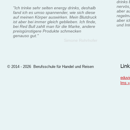
drinks
nervös,
"Ich trinke sehr selten energy drinks, deshalb
aber a
fand ich es umso spannender, wie sich diese
regelm
auf meinen Körper auswirken. Mein Blutdruck
aber ic
ist aber bei immer gleich geblieben. Ich finde,
und In
bei Red Bull zahlt man für die Marke, andere
preisgünstigere Produkte schmecken
genauso gut."
Simone Rohrhofer
Link
© 2014 - 2026 Berufsschule für Handel und Reisen
eduvi
lms
»