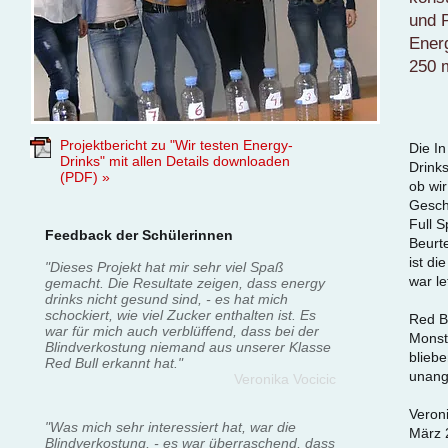
und P
Energ
250 m
Projektbericht zu "Wir testen Energy-
Die In
Drinks" mit allen Details downloaden
Drinks
(PDF) »
ob wi
Gesch
Full S
Feedback der Schülerinnen
Beurte
ist di
"Dieses Projekt hat mir sehr viel Spaß
war l
gemacht. Die Resultate zeigen, dass energy
drinks nicht gesund sind, - es hat mich
schockiert, wie viel Zucker enthalten ist. Es
Red B
war für mich auch verblüffend, dass bei der
Monste
Blindverkostung niemand aus unserer Klasse
blieb
Red Bull erkannt hat."
unang
Veronika Vocicic
Veron
"Was mich sehr interessiert hat, war die
März 
Blindverkostung, - es war überraschend, dass