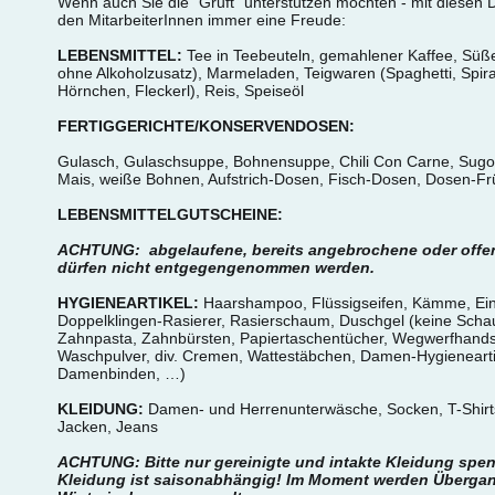
Wenn auch Sie die "Gruft" unterstützen möchten - mit diesen 
den MitarbeiterInnen immer eine Freude:
LEBENSMITTEL:
Tee in Teebeuteln, gemahlener Kaffee, Süße
ohne Alkohol­zusatz), Marmeladen, Teigwaren (Spaghetti, Spir
Hörnchen, Fleckerl), Reis, Speiseöl
FERTIGGERICHTE/KONSERVENDOSEN:
Gulasch, Gulaschsuppe, Bohnensuppe, Chili Con Carne, Sugo, 
Mais, weiße Bohnen, Aufstrich-Dosen, Fisch-Dosen, Dosen-Fr
LEBENSMITTELGUTSCHEINE:
ACHTUNG: abgelaufene, bereits angebrochene oder offe
dürfen nicht entgegengenommen werden.
HYGIENEARTIKEL:
Haarshampoo, Flüssigseifen, Kämme, Ei
Doppelklingen-Rasierer, Rasierschaum, Duschgel (keine Sch
Zahnpasta, Zahnbürsten, Papiertaschentücher, Wegwerf­hand
Waschpulver, div. Cremen, Watte­stäbchen, Damen-Hygieneart
Damenbinden, …)
KLEIDUNG:
Damen- und Herrenunterwäsche, Socken, T-Shirts
Jacken, Jeans
ACHTUNG: Bitte nur gereinigte und intakte Kleidung spen
Kleidung ist saisonabhängig! Im Moment werden Überga