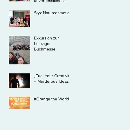
unvergessliches
Erlebnis für unsere
Schülerinnen und
Styx Naturcosmetic
Schüler
Exkursion zur
Leipziger
Buchmesse
„Fuel Your Creativity
– Murderous Ideas“
#Orange the World