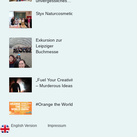
unvergessliches
Erlebnis für unsere
Schülerinnen und
Styx Naturcosmetic
Schüler
Exkursion zur
Leipziger
Buchmesse
„Fuel Your Creativity
– Murderous Ideas“
#Orange the World
English Version
Impressum