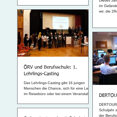
Dieses Jah
Bratislava. Der...
im Gelände
wir, die 2
des Unterri
ÖRV und Berufsschule: 1.
Lehrlings-Casting
Das Lehrlings-Casting gibt 16 jungen
Menschen die Chance, sich für eine Lehre
im Reisebüro oder bei einem Veranstalter
DERTOUR
zu bewerben -...
DERTOUR A
Schuljahr 
der Berufs