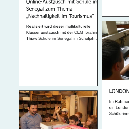
Online-Austausch mit Schule im
Wien. Im 
Senegal zum Thema
„Nachhaltigkeit im Tourismus"
Realisiert wird dieser multikulturelle
Klassenaustausch mit der CEM Ibrahima
Thiaw Schule im Senegal im Schuljahr
14/15. In Kooperation...
LONDO
Im Rahmen 
ein Londo
Schülerinn
Aus insges